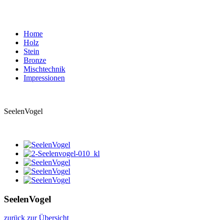
Home
Holz
Stein
Bronze
Mischtechnik
Impressionen
SeelenVogel
SeelenVogel
zurück zur Übersicht